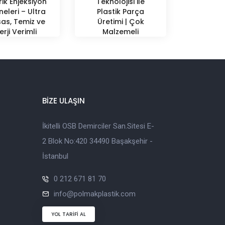
rik Enjeksiyon
Teknolojisi ile
neleri – Ultra
Plastik Parça
as, Temiz ve
Üretimi | Çok
erji Verimli
Malzemeli
Üretim
Enjeksiyon
Çözümleri
BİZE ULAŞIN
İkitelli OSB Demirciler San.Sitesi E-
2 Blok No:420 34490 Başakşehir -
İstanbul
0 212 671 81 70
info@polmakplastik.com
YOL TARİFİ AL