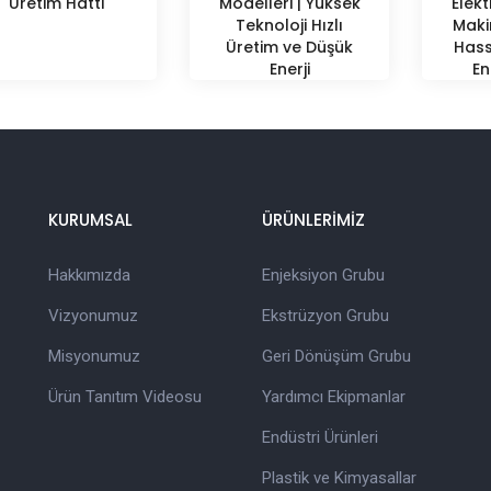
Üretim Hattı
Modelleri | Yüksek
Elekt
Teknoloji Hızlı
Maki
Üretim ve Düşük
Hass
Enerji
En
KURUMSAL
ÜRÜNLERİMİZ
Hakkımızda
Enjeksiyon Grubu
Vizyonumuz
Ekstrüzyon Grubu
Misyonumuz
Geri Dönüşüm Grubu
Ürün Tanıtım Videosu
Yardımcı Ekipmanlar
Endüstri Ürünleri
Plastik ve Kimyasallar