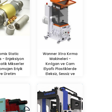
omix Static
Wanner Xtra Kırma
s - Enjeksiyon
Makineleri -
tatik Mikserler
Kırılgan ve Cam
Homojen Eriyik
Elyaflı Plastiklerde
ve Üretim
Eleksiz, Sessiz ve
imizasyonu
Kontrollü Kırma
Teknolojisi