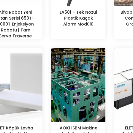
Alfa Robot Yeni
LA501 – Tek Nozul
Biyob
itan Serisi 650T–
Plastik Kaçak
Com
000T Enjeksiyon
Alarm Modülü
Gra
Robotu | Tam
Servo Traverse
Beam
PET Köpük Levha
AOKI ISBM Makine
ELE