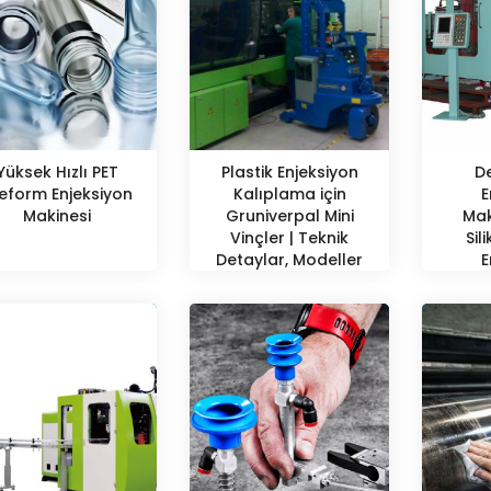
Yüksek Hızlı PET
Plastik Enjeksiyon
D
eform Enjeksiyon
Kalıplama için
E
Makinesi
Gruniverpal Mini
Maki
Vinçler | Teknik
Sil
Detaylar, Modeller
E
ve Kapasiteler
K