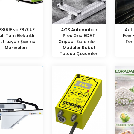
B30UE ve EB70UE
AGS Automation
Aut
ull Tam Elektrikli
PreciGrip EOAT
Fein 
kstrüzyon Şişirme
Gripper Sistemleri |
Temi
Makineleri
Modüler Robot
Tutucu Çözümleri