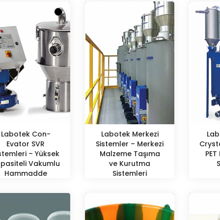
Labotek Con-
Labotek Merkezi
Lab
Evator SVR
Sistemler – Merkezi
Crysta
stemleri – Yüksek
Malzeme Taşıma
PET 
pasiteli Vakumlu
ve Kurutma
Hammadde
Sistemleri
aşıma Teknolojisi
ile Esnek ve
Güvenilir Proses
Besleme