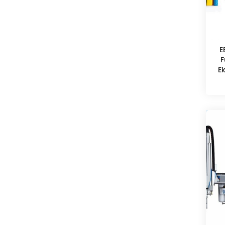
E
F
E