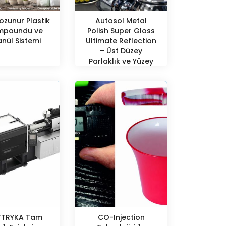
ozunur Plastik
Autosol Metal
poundu ve
Polish Super Gloss
nül Sistemi
Ultimate Reflection
– Üst Düzey
Parlaklık ve Yüzey
Koruma
TTRYKA Tam
CO-Injection