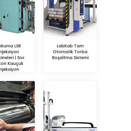
ekuma LSR
LabKab Tam
njeksiyon
Otomatik Torba
neleri | Sıvı
Boşaltma Sistemi
ikon Kauçuk
njeksiyon
alıplama