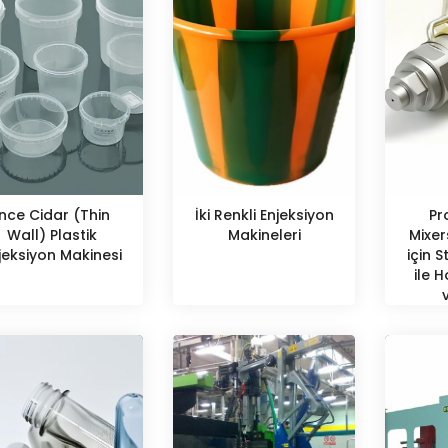
İnce Cidar (Thin
İki Renkli Enjeksiyon
Pr
Wall) Plastik
Makineleri
Mixer
jeksiyon Makinesi
için S
ile 
Opt