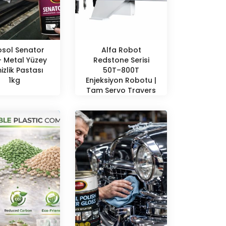
osol Senator
Alfa Robot
- Metal Yüzey
Redstone Serisi
zlik Pastası
50T–800T
1kg
Enjeksiyon Robotu |
Tam Servo Travers
Kiriş