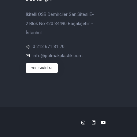
İkitelli OSB Demirciler San.Sitesi E-
2 Blok No:420 34490 Başakşehir -
İstanbul
0 212 671 81 70
info@polmakplastik.com
YOL TARİFİ AL