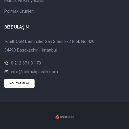
Plastik ve Kimyasallar
Polmak Ürünleri
BİZE ULAŞIN
İkitelli OSB Demirciler San.Sitesi E-2 Blok No:420
34490 Başakşehir - İstanbul
0 212 671 81 70
info@polmakplastik.com
YOL TARİFİ AL