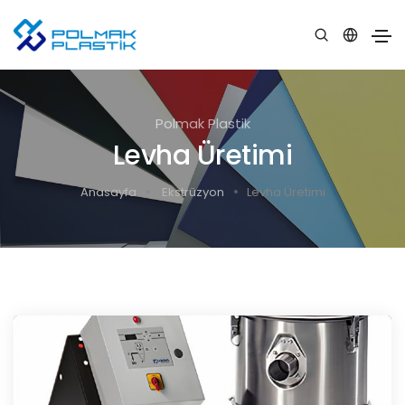
Polmak Plastik
Levha Üretimi
Anasayfa
Ekstrüzyon
Levha Üretimi