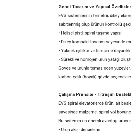
Genel Tasarım ve Yapısal Özellikle
EVS sistemlerinin temelini, dikey eksend
sabitlenmiş olup ürünün kontrollü şekil
• Helisel pistli spiral taşıma yapısı
• Dikey kompakt tasarım sayesinde mi
• Yüksek rijitlikte ve titreşime dayanık
• Sürekli ve homojen ürün yatağı oluş
Gövde ve ürünle temas eden yüzeyler, 
karbon çelik (boyalı) gövde seçenekler
Çalışma Prensibi - Titreşim Destekl
EVS spiral elevatörlerde ürün, alt besl
sayesinde malzeme, spiral yol boyunca
Bu sistemin en önemli avantajı, ürünün
• Ürün akışı dengelenir