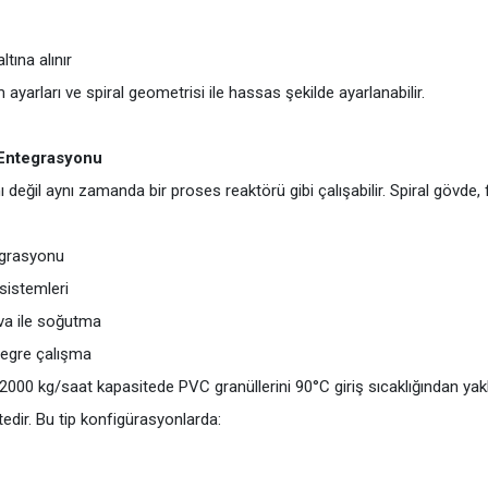
tına alınır
ayarları ve spiral geometrisi ile hassas şekilde ayarlanabilir.
 Entegrasyonu
değil aynı zamanda bir proses reaktörü gibi çalışabilir. Spiral gövde, 
egrasyonu
 sistemleri
ava ile soğutma
ntegre çalışma
000 kg/saat kapasitede PVC granüllerini 90°C giriş sıcaklığından yakla
edir. Bu tip konfigürasyonlarda: