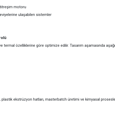
 titreşim motoru
iyelerine ulaşabilen sistemler
rolü
 ve termal özelliklerine göre optimize edilir. Tasarım aşamasında aşağıd
 plastik ekstrüzyon hatları, masterbatch üretimi ve kimyasal prosesle