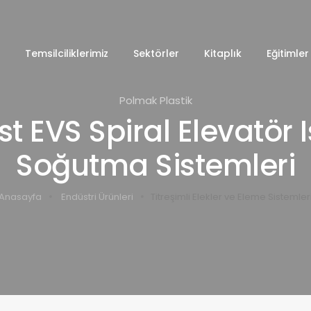
Temsilciliklerimiz
Sektörler
Kitaplık
Eğitimler
Polmak Plastik
t EVS Spiral Elevatör 
Soğutma Sistemleri
Anasayfa
Endüstri Ürünleri
Titreşimli Elekler ve Eleme Sistemler