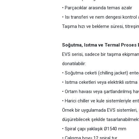
• Parçacıklar arasında temas azalır
• Isı transferi ve nem dengesi kontrol al
Taşıma hızı ve bekleme süresi, titreşim 
Soğutma, Isıtma ve Termal Proses
EVS serisi, sadece bir taşıma ekipmanı 
donatılabilir:
• Soğutma ceketi (chilling jacket) ent
• Isıtma ceketleri veya elektrikli ısıtma
• Ortam havası veya şartlandırılmış h
• Harici chiller ve kule sistemleriyle e
Örnek bir uygulamada EVS sistemleri, 2
düşürebilecek şekilde tasarlanabilmekt
• Spiral çapı yaklaşık Ø1540 mm
• Çalışma boyu 12 spiral tur