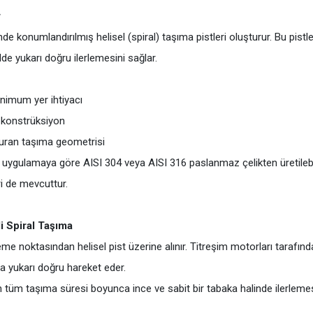
r
e konumlandırılmış helisel (spiral) taşıma pistleri oluşturur. Bu pistler
de yukarı doğru ilerlemesini sağlar.
nimum yer ihtiyacı
lı konstrüksiyon
turan taşıma geometrisi
uygulamaya göre AISI 304 veya AISI 316 paslanmaz çelikten üretilebili
i de mevcuttur.
i Spiral Taşıma
eme noktasından helisel pist üzerine alınır. Titreşim motorları tarafınd
 yukarı doğru hareket eder.
 tüm taşıma süresi boyunca ince ve sabit bir tabaka halinde ilerlemes