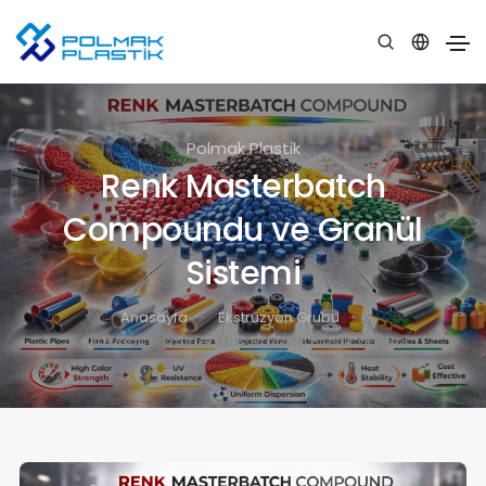
Polmak Plastik
Renk Masterbatch
Compoundu ve Granül
Sistemi
Anasayfa
Ekstrüzyon Grubu
Çift Vidalı Ekstrüder Masterbatch Plastik Üretimi