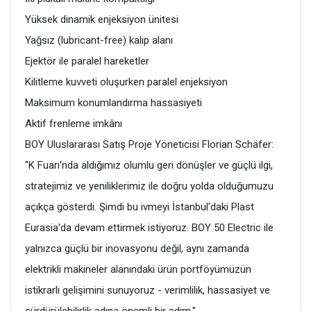
Yüksek dinamik enjeksiyon ünitesi
Yağsız (lubricant-free) kalıp alanı
Ejektör ile paralel hareketler
Kilitleme kuvveti oluşurken paralel enjeksiyon
Maksimum konumlandırma hassasiyeti
Aktif frenleme imkânı
BOY Uluslararası Satış Proje Yöneticisi Florian Schäfer:
"K Fuarı'nda aldığımız olumlu geri dönüşler ve güçlü ilgi,
stratejimiz ve yeniliklerimiz ile doğru yolda olduğumuzu
açıkça gösterdi. Şimdi bu ivmeyi İstanbul'daki Plast
Eurasia'da devam ettirmek istiyoruz. BOY 50 Electric ile
yalnızca güçlü bir inovasyonu değil, aynı zamanda
elektrikli makineler alanındaki ürün portföyümüzün
istikrarlı gelişimini sunuyoruz - verimlilik, hassasiyet ve
sürdürülebilirlik adına önemli bir adım."