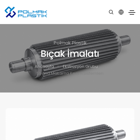
Polmak Plastik
Bıçak İmalatı
Anasayfa
Ekstrüzyon Grubu
Strand Makarna Kesim Sistemleri